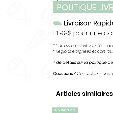
POLITIQUE LI
complet dans sa geule.
⛟
Livraison Rapid
14.99$ pour une 
*
Hurraw cru déshydraté :
frais
*
Régions éloignées et colis lo
+ de détails sur la politique de
Questions
? Contactez-nous :
Articles similaires
Nouveauté