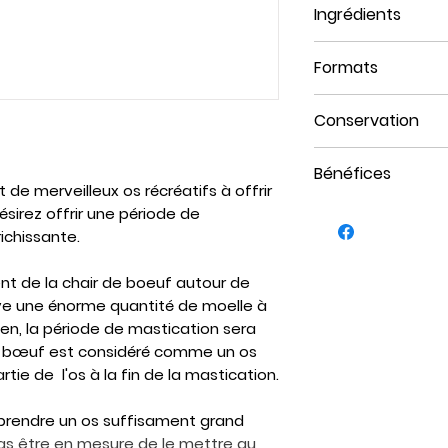
Ingrédients
Boeuf
Formats
Petit (Chiens de 
Conservation
sac
Moyen (Chiens de
Se conserver au
Bénéfices
Gros (Chiens de 5
de merveilleux os récréatifs à offrir
Très gros (Chiens
La mastication d
sirez offrir une période de
plusieurs aspect
richissante.
Elle aide à pr
plaque dentai
nt de la chair de boeuf autour de
rouve une énorme quantité de moelle à
de votre anim
ien, la période de mastication sera
prévient la ma
le bœuf est considéré comme un os
Elle sera éga
rtie de l'os à la fin de la mastication.
santé physique
essentiel de 
prendre un os suffisament grand
hormones apa
 pas être en mesure de le mettre au