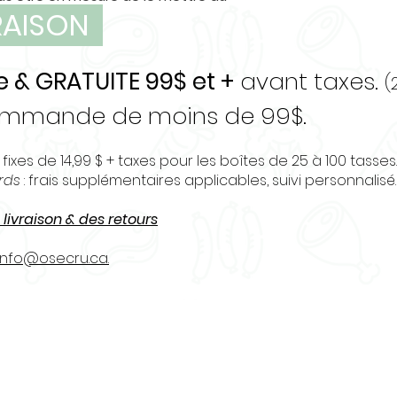
d'augmenter l
VRAISON
d'apaiser le m
Un période mas
équivaut à une
e & GRATUITE 99$ et +
avant taxes.
(
commande de moins de 99$.
 fixes de 14,99 $ + taxes pour les boîtes de 25 à 100 tasses.
urds
: frais supplémentaires applicables, suivi personnalisé.
 livraison & des retours
info@osecru.ca.