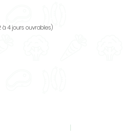
a dépense énergétique et
ental de votre animal.
ticatoire de 30 min,
 marche en forêt de 1,5h.
2 à 4 jours ouvrables)
Nouveauté