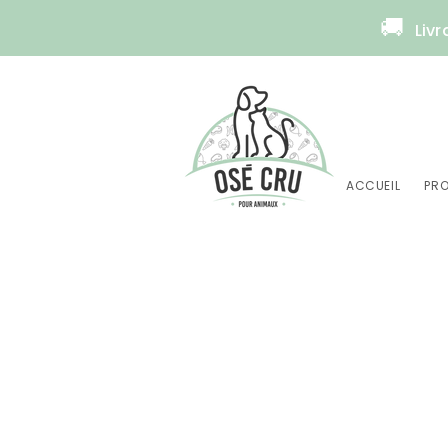
🚚
Livr
ACCUEIL
PRO