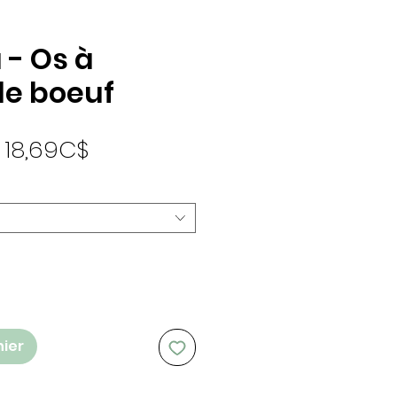
 - Os à
de boeuf
Prix promotionnel
e
18,69C$
nier