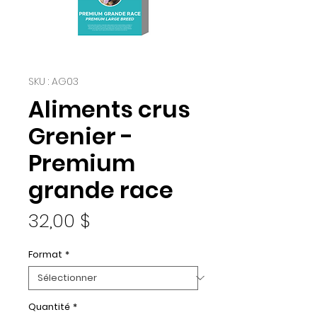
SKU : AG03
Aliments crus
Grenier -
Premium
grande race
Prix
32,00 $
Format
*
Quantité
*