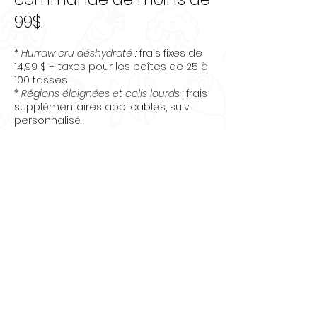
Feed Control Officials
mononitrate, supplément de
99$.
(AAFCO) pour le chien adulte.
biotine.
(Tableau comparatif de
*
Hurraw cru déshydraté :
frais fixes de
l’AAFCO fourni dans la galerie
14,99 $ + taxes pour les boîtes de 25 à
photos)
100 tasses.
*
Régions éloignées et colis lourds
: frais
supplémentaires applicables, suivi
personnalisé.
+ de détails sur la politique de livraison &
des retours
Questions
? Contactez-nous
:
info@osecru.ca.
Articles
similaires