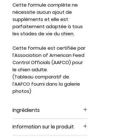
Cette formule complète ne
nécessite aucun ajout de
suppléments et elle est
parfaitement adaptée à tous
les stades de vie du chien.
Cette formule est certifiée par
l’Association of American Feed
Control Officials (AAFCO) pour
le chien adulte.
(Tableau comparatif de
l’AAFCO fourni dans la galerie
photos)
Ingrédients
Information sur le produit
Viande trim boeuf , os de porc
broyé finement , foie de bœuf,
Format : 12 lbs