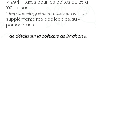
14,99 $ + taxes pour les boîtes de 25 à
100 tasses.
*
Régions éloignées et colis lourds
: frais
supplémentaires applicables, suivi
personnalisé.
+ de détails sur la politique de livraison &
des retours
Questions
? Contactez-nous
:
info@osecru.ca.
Articles
similaires
Nouveauté
Nouveauté