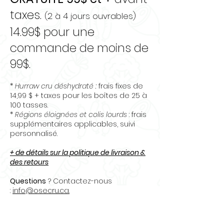
de voiture ou matelas),
utiliser une seringue et une
taxes.
(2 à 4 jours ouvrables)
aiguille pour injecter le
14.99$ pour une
produit à l'endroit où se
commande de moins de
trouve l'urine.
Planchers de bois franc, laminé
99$.
et de céramique :
Utiliser une bouteille à bec
*
Hurraw cru déshydraté :
frais fixes de
14,99 $ + taxes pour les boîtes de 25 à
verseur et insérer le produit
100 tasses.
entre les planches ou sur le
*
Régions éloignées et colis lourds
: frais
coulis de la céramique. Par
supplémentaires applicables, suivi
la suite, essuyer le dessus
personnalisé.
du plancher à l'aide d'un
+ de détails sur la politique de livraison &
linge humide.
des retours
Laisser agir.
Surfaces de cuir (divan,
Questions
? Contactez-nous
:
info@osecru.ca.
fauteuil) :
Faire un test de
compatibilité avant