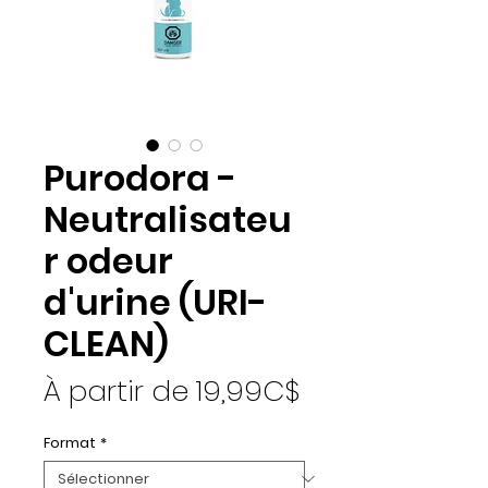
Purodora -
Neutralisateu
r odeur
d'urine (URI-
CLEAN)
Prix promotio
À partir de
19,99C$
Format
*