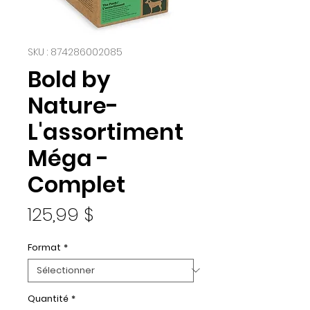
SKU : 874286002085
Bold by
Nature-
L'assortiment
Méga -
Complet
Prix
125,99 $
Format
*
Quantité
*