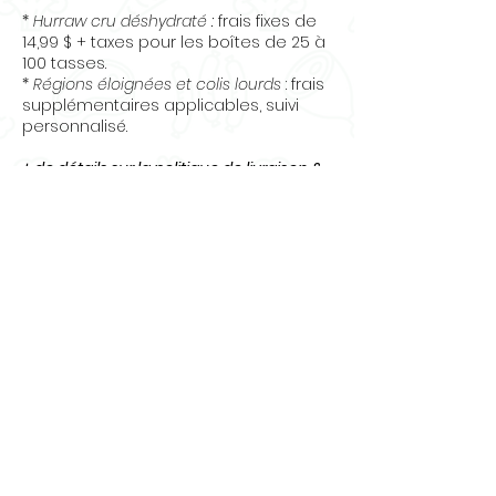
Probiotiques K9-5
*
Hurraw cru déshydraté :
frais fixes de
(min) 200 millions
14,99 $ + taxes pour les boîtes de 25 à
d'UFC
100 tasses.
*
Régions éloignées et colis lourds
: frais
Calories (min) : 100 k/calories
supplémentaires applicables, suivi
personnalisé.
+ de détails sur la politique de livraison &
des retours
Questions
? Contactez-nous
:
info@osecru.ca.
Articles
similaires
Nouveauté
Nouveauté