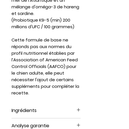
mer de l'Atlantique et un
mélange d'oméga-3 de hareng
et sardine.
(Probiotique K9-5 (min) 200
millions d'UFC / 100 grammes)
Cette formule de base ne
réponds pas aux normes du
profil nutritionnel établies par
l’Association of American Feed
Control Officials (AAFCO) pour
le chien adulte, elle peut
nécessiter l'ajout de certains
suppléments pour compléter la
recette.
Ingrédients
Bison, bœuf avec os, organe
Analyse garantie
de bison/bœuf (foie, cœur,