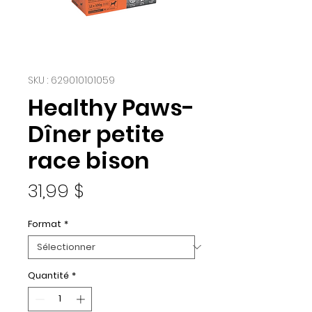
SKU : 629010101059
Healthy Paws-
Dîner petite
race bison
Prix
31,99 $
Format
*
Quantité
*