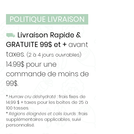
Type: galette
POLITIQUE LIVRAISON
⛟
Livraison Rapide &
GRATUITE 99$ et +
avant
taxes.
(2 à 4 jours ouvrables)
14.99$ pour une
commande de moins de
99$.
*
Hurraw cru déshydraté :
frais fixes de
14,99 $ + taxes pour les boîtes de 25 à
100 tasses.
*
Régions éloignées et colis lourds
: frais
supplémentaires applicables, suivi
personnalisé.