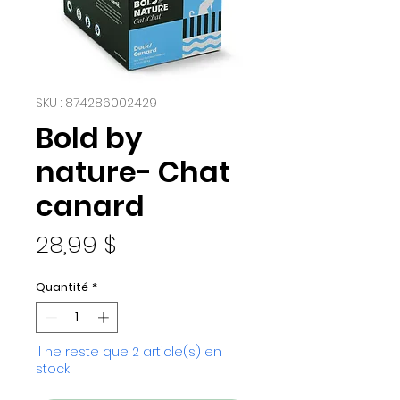
SKU : 874286002429
Bold by
nature- Chat
canard
Prix
28,99 $
Quantité
*
Il ne reste que 2 article(s) en
stock