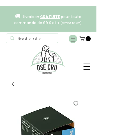
🚚
Livraison
GRATUITE
pour toute
commande de 99 $ et +
(avant taxes)