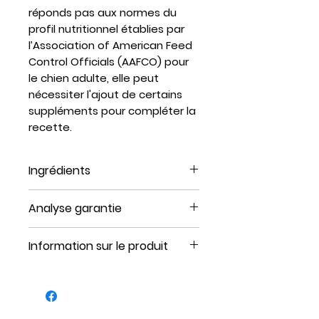
réponds pas aux normes du
profil nutritionnel établies par
l’Association of American Feed
Control Officials (AAFCO) pour
le chien adulte, elle peut
nécessiter l'ajout de certains
suppléments pour compléter la
recette.
Ingrédients
Viande de canard, os de
Analyse garantie
canard, foie de canard et
cœur de canard.
Protéines (min.)14.8%
Information sur le produit
Matières grasses (min.)15.7%
Fibres (max.)4.89%
Format : 3 lbs
Humidité (max.)66.4%
Portion : 3 oz
Calories par galette 213
Unités : 16 un