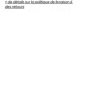
+ de détails sur la politique de livraison &
des retours
Questions
? Contactez-nous
:
info@osecru.ca.
Articles
similaires
Nouveauté
Nouveauté