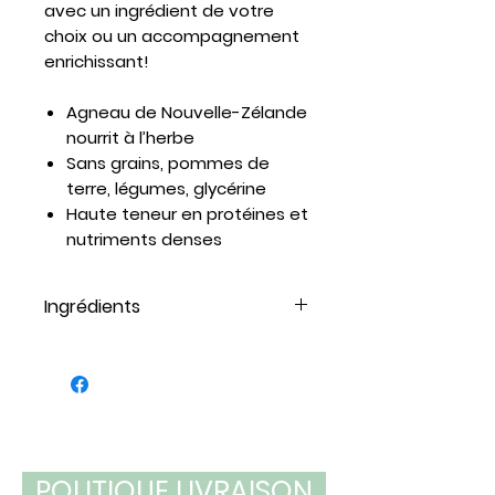
avec un ingrédient de votre
choix ou un accompagnement
enrichissant!
Agneau de Nouvelle-Zélande
nourrit à l’herbe
Sans grains, pommes de
terre, légumes, glycérine
Haute teneur en protéines et
nutriments denses
Ingrédients
Agneau, tripes d'agneau,
poumon d'agneau, cœur
d'agneau, foie d'agneau, os
d'agneau, moule verte de
Nouvelle-Zélande, rognons
d'agneau, rate d'agneau,
POLITIQUE LIVRAISON