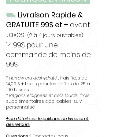
lécithine, cartilage d'agneau,
persil, marc de pomme séché,
⛟
Livraison Rapide &
inuline (de racine de
GRATUITE 99$ et +
avant
chicorée), minéraux
(phosphate dipotassique,
taxes.
(2 à 4 jours ouvrables)
sulfate de magnésium,
14.99$ pour une
complexe d'acides aminés de
commande de moins de
zinc, complexe d'acides
aminés de fer, complexe
99$.
d'acides aminés de cuivre,
complexe d'acides aminés de
*
Hurraw cru déshydraté :
frais fixes de
14,99 $ + taxes pour les boîtes de 25 à
manganèse, levure de
100 tasses.
sélénium), varech biologique
*
Régions éloignées et colis lourds
: frais
séché, sel, conservateur
supplémentaires applicables, suivi
(acide citrique, tocophérols
personnalisé.
mixtes), vitamines
+ de détails sur la politique de livraison &
(supplément de vitamine E,
des retours
mononitrate de thiamine,
riboflavine, chlorhydrate de
Questions
? Contactez-nous