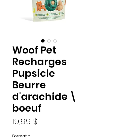
Woof Pet
Recharges
Pupsicle
Beurre
d'arachide \
boeuf
Prix
19,99 $
Format
*