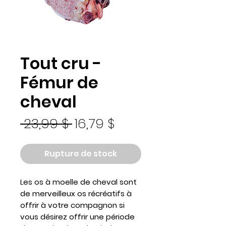
Tout cru -
Fémur de
cheval
Prix original
Prix promotionnel
 23,99 $ 
16,79 $
Rupture de stock
Les os à moelle de cheval sont
de merveilleux os récréatifs à
offrir à votre compagnon si
vous désirez offrir une période