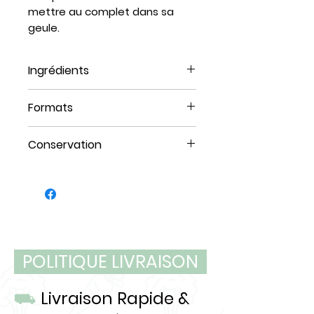
mettre au complet dans sa
geule.
Ingrédients
100% Cheval
Formats
Moyen (Chiens de 20 à 50 lbs)
Conservation
4 unités \ sac
Gros (Chiens de 50 à 100 lbs)
Se conserve au congélateur
2 unités \ sac
POLITIQUE LIVRAISON
⛟
Livraison Rapide &