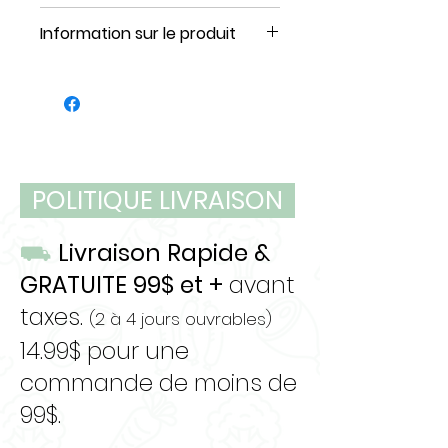
Analyse garantie
Information sur le produit
par 100g
Format : 16 lbs
Portion : 1lbs
Protéine brute
17%
Unités : 16 un
(min)
Type: galette
Matière grasse
12%
brute (min)
POLITIQUE LIVRAISON
Fibre brute (max)
0%
⛟
Livraison Rapide &
GRATUITE 99$ et +
avant
Humidité (max)
68%
taxes.
(2 à 4 jours ouvrables)
Calcium
210
14.99$ pour une
mg
commande de moins de
Phosphore
180mg
99$.