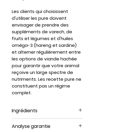
Les clients qui choisissent
d'utiliser les pure doivent
envisager de prendre des
suppléments de varech, de
fruits et légumes et d'huiles
oméga-3 (hareng et sardine)
et alterner régulièrement entre
les options de viande hachée
pour garantir que votre animal
reçoive un large spectre de
nutriments. Les recette pure ne
constituent pas un régime
complet.
Ingrédients
Bœuf avec os, organe de
Analyse garantie
bœuf (foie, cœur, rein).