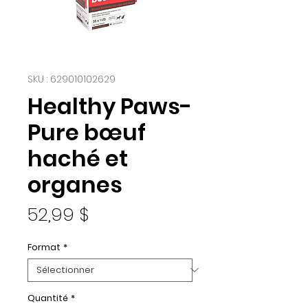
SKU : 629010102629
Healthy Paws-
Pure bœuf
haché et
organes
Prix
52,99 $
Format
*
Quantité
*