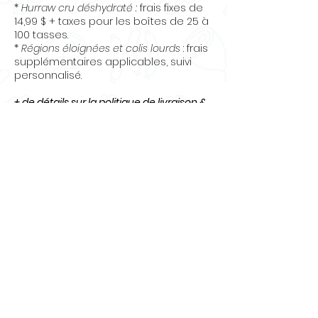
*
Hurraw cru déshydraté :
frais fixes de
14,99 $ + taxes pour les boîtes de 25 à
100 tasses.
*
Régions éloignées et colis lourds
: frais
supplémentaires applicables, suivi
personnalisé.
+ de détails sur la politique de livraison &
des retours
Questions
? Contactez-nous
:
info@osecru.ca.
Articles
similaires
Nouveauté
Nouveauté