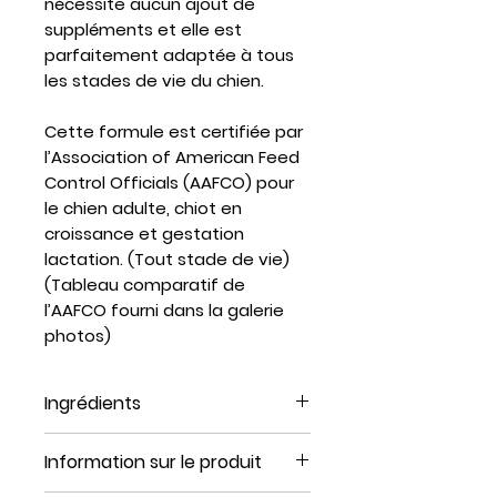
nécessite aucun ajout de
suppléments et elle est
parfaitement adaptée à tous
les stades de vie du chien.
Cette formule est certifiée par
l’Association of American Feed
Control Officials (AAFCO) pour
le chien adulte, chiot en
croissance et gestation
lactation. (Tout stade de vie)
(Tableau comparatif de
l’AAFCO fourni dans la galerie
photos)
Ingrédients
Viande de boeuf, coeur de
Information sur le produit
boeuf, oeufs, rein de boeuf,