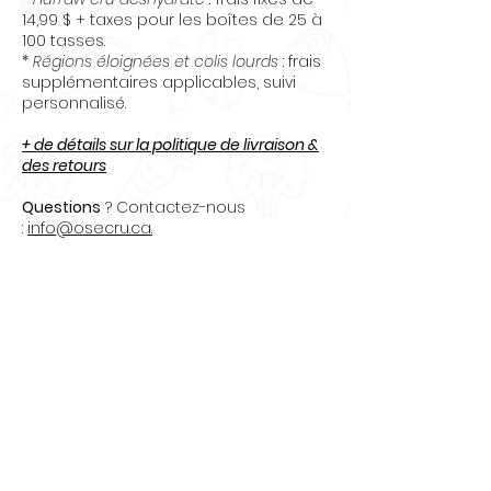
14,99 $ + taxes pour les boîtes de 25 à
100 tasses.
*
Régions éloignées et colis lourds
: frais
supplémentaires applicables, suivi
personnalisé.
+ de détails sur la politique de livraison &
des retours
Questions
? Contactez-nous
:
info@osecru.ca.
Articles
similaires
Nouveauté
Nouveauté