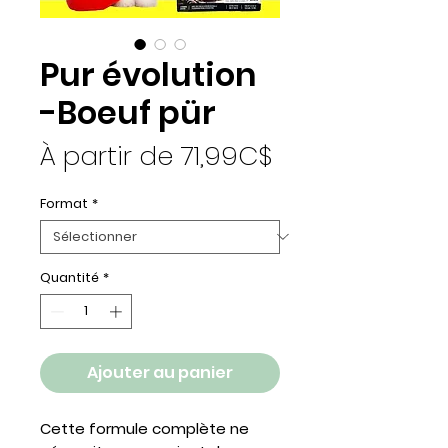
Pur évolution
-Boeuf pür
Prix promotio
À partir de
71,99C$
Format
*
Quantité
*
Ajouter au panier
Cette formule complète ne