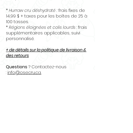
*
Hurraw cru déshydraté :
frais fixes de
14,99 $ + taxes pour les boîtes de 25 à
100 tasses.
*
Régions éloignées et colis lourds
: frais
supplémentaires applicables, suivi
personnalisé.
+ de détails sur la politique de livraison &
des retours
Questions
? Contactez-nous
:
info@osecru.ca.
Articles
similaires
Nouveauté
Nouveauté