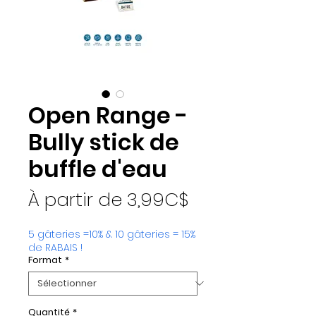
Open Range -
Bully stick de
buffle d'eau
Prix promotion
À partir de
3,99C$
5 gâteries =10% & 10 gâteries = 15%
de RABAIS !
Format
*
Quantité
*