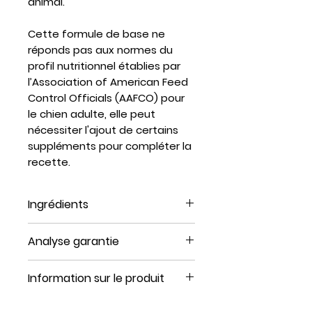
animal.
Cette formule de base ne
réponds pas aux normes du
profil nutritionnel établies par
l’Association of American Feed
Control Officials (AAFCO) pour
le chien adulte, elle peut
nécessiter l'ajout de certains
suppléments pour compléter la
recette.
Ingrédients
Sélect poulet
Analyse garantie
Viande de poulet, os de
poulet, panse de bœuf, foie
Sélect Poulet
Information sur le produit
de poulet et varech.
Protéines (min.)
14%
Sélect boeuf
Format : 12 lbs