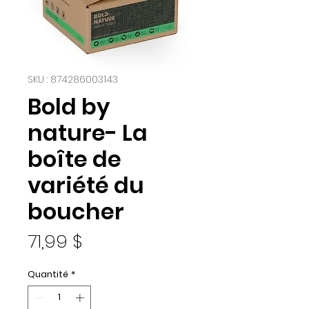
SKU : 874286003143
Bold by
nature- La
boîte de
variété du
boucher
Prix
71,99 $
Quantité
*