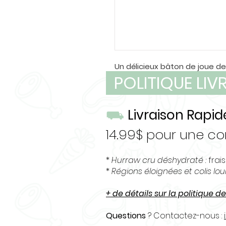
Un délicieux bâton de joue de
POLITIQUE LI
bullystick ! Un délicieuse gâte
grand mâcheurs !
⛟
Livraison Rapid
14.99$ pour une 
*
Hurraw cru déshydraté :
frais
*
Régions éloignées et colis lo
+ de détails sur la politique de
Questions
? Contactez-nous :