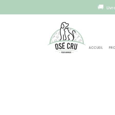
🚚
Livr
ACCUEIL
PRO