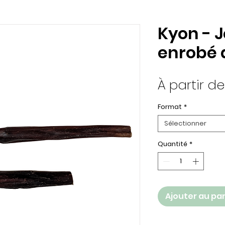
Kyon - 
enrobé 
À partir d
Format
*
Sélectionner
Quantité
*
Ajouter au pa