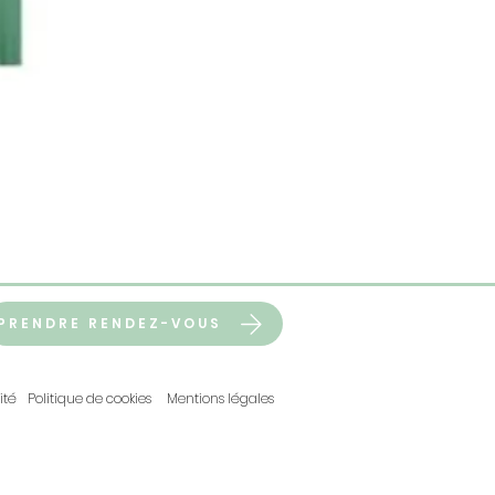
Crumps' Naturals Gâteries 
Prix
6,99 $
PRENDRE RENDEZ-VOUS
ité
Politique de cookies
Mentions légales