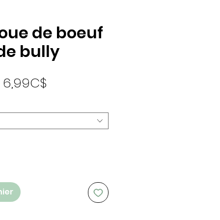
Joue de boeuf
de bully
Prix promotionnel
e
6,99C$
nier