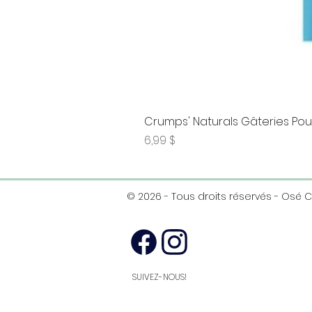
Crumps' Naturals Gâteries Pour
Prix
6,99 $
© 2026 - Tous droits réservés - Osé 
SUIVEZ-NOUS!