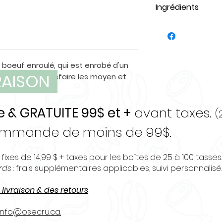
Ingrédients
Boeuf
 boeuf enroulé, qui est enrobé d'un
VRAISON
rie qui sera satisfaire les moyen et
e & GRATUITE 99$ et +
avant taxes.
(
commande de moins de 99$.
 fixes de 14,99 $ + taxes pour les boîtes de 25 à 100 tasses.
urds
: frais supplémentaires applicables, suivi personnalisé.
 livraison & des retours
info@osecru.ca.