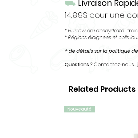
⛟
Livraison Rapid
14.99$ pour une 
*
Hurraw cru déshydraté :
frais
*
Régions éloignées et colis lo
+ de détails sur la politique de
Questions
? Contactez-nous :
Related Products
Nouveauté