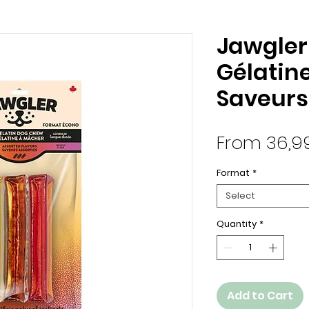
Jawgler
Gélatin
Saveurs
From 36,9
Format
*
Select
Quantity
*
Add to Cart