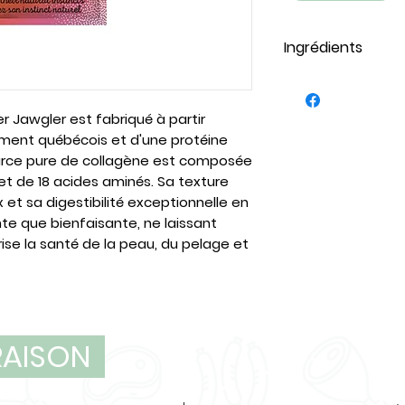
Ingrédients
Bacon & érable
collagène), si
 Jawgler est fabriqué à partir
d'érable.
rement québécois et d'une protéine
Explosion de fr
source pure de collagène est composée
collagène), b
et de 18 acides aminés. Sa texture
canneberges, 
 et sa digestibilité exceptionnelle en
Nature : Gélat
nte que bienfaisante, ne laissant
rise la santé de la peau, du pelage et
VRAISON