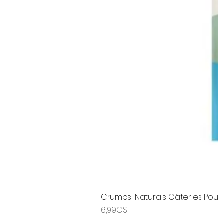
Crumps' Naturals Gâteries Pour
Price
6,99C$