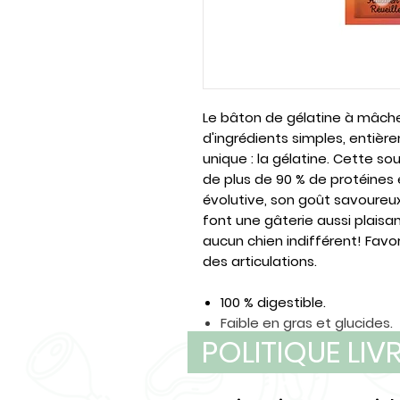
Le bâton de gélatine à mâcher
d'ingrédients simples, entiè
unique : la gélatine. Cette 
de plus de 90 % de protéines 
évolutive, son goût savoureux
font une gâterie aussi plaisa
aucun chien indifférent! Favo
des articulations.
100 % digestible.
Faible en gras et glucides.
POLITIQUE LI
Grade alimentaire humain.
Sans gluten ni céréales.