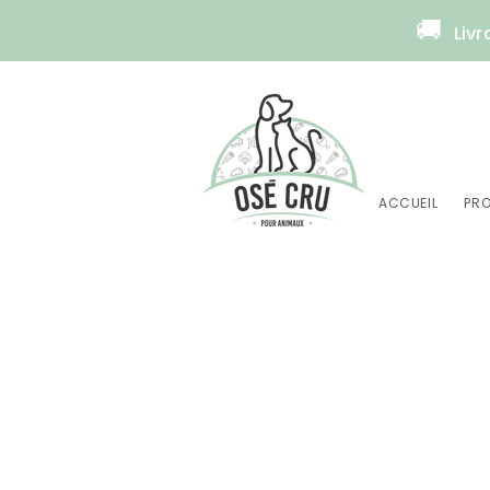
🚚
Livr
ACCUEIL
PRO