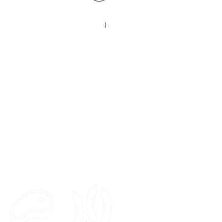
 : Gélatine (source de
mili bacon, saveur naturelle
uits : Gélatine (source de
leuets sauvages,
saveur naturelle.
ine (source de collagène).