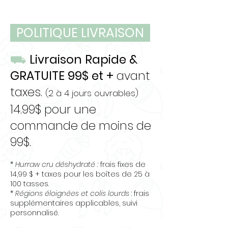
papier ciré
LIPIDE 15.8G
GLUCIDE 0.7G
HUMIDITÉ 66.9%
POLITIQUE LIVRAISON
CALCIUM 884MG
FER 2.8MG
⛟
Livraison Rapide &
SODIUM 104MG
GRATUITE 99$ et +
avant
POTASSIUM 255MG
taxes.
(2 à 4 jours ouvrables)
14.99$ pour une
commande de moins de
99$.
*
Hurraw cru déshydraté :
frais fixes de
14,99 $ + taxes pour les boîtes de 25 à
100 tasses.
*
Régions éloignées et colis lourds
: frais
supplémentaires applicables, suivi
personnalisé.