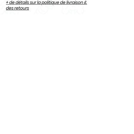
+ de détails sur la politique de livraison &
des retours
Questions
? Contactez-nous
:
info@osecru.ca.
Articles
similaires
Nouveauté
Nouveauté