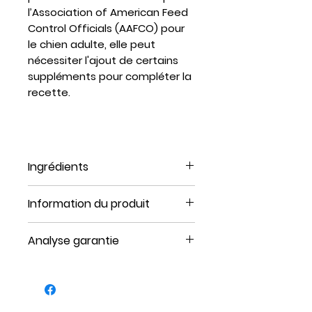
l’Association of American Feed
Control Officials (AAFCO) pour
le chien adulte, elle peut
nécessiter l'ajout de certains
suppléments pour compléter la
recette.
Ingrédients
Poulet, cous de poulet
Information du produit
charnus, abats de porc, huile
d’olive, contient un de ces
Format : 25 lbs
Analyse garantie
légumes (asperge ou
Portion : 0,9lbs
courge), graines de lin
Unités : 28 unités
PAR 100G
moulues, poivre de cayenne.
Type: galette
CALORIE 202 CAL / 10
Emballage : Sac \ séparé par
PROTÉINE 14.4G