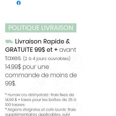
tout type de nourriture.
Humidité : max. 93,7 %
Garder au congélateur.
Servir congelé ou
décongelé.
Se conserve 6 jours au
POLITIQUE LIVRAISON
réfrigérateur une fois
décongelé.
⛟
Livraison Rapide &
Pour consommation
GRATUITE 99$ et +
avant
animale seulement.
taxes.
(2 à 4 jours ouvrables)
14.99$ pour une
commande de moins de
99$.
*
Hurraw cru déshydraté :
frais fixes de
14,99 $ + taxes pour les boîtes de 25 à
100 tasses.
*
Régions éloignées et colis lourds
: frais
supplémentaires applicables, suivi