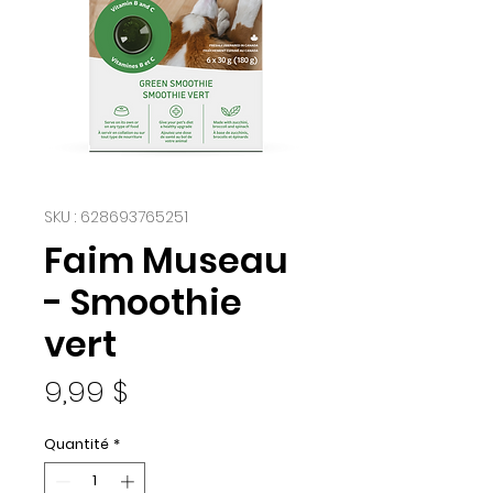
SKU : 628693765251
Faim Museau
- Smoothie
vert
Prix
9,99 $
Quantité
*