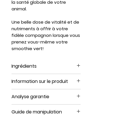
la santé globale de votre
animal
.
Une belle dose de vitalité et de
nutriments à offrir à votre
fidèle compagnon lorsque vous
prenez vous-même votre
smoothie vert!
Ingrédients
Eau, Zucchini, Brocoli, Gélatine,
Information sur le produit
Épinard, Chou frisé, Varech
biologique, Basilic, Bouillon d’os
Format : 6 x 30g (180g)
Analyse garantie
à moelle de bœuf,
Gingembre, Carotte, Poivron
Calories : 7 par portion (30 g)
rouge, Thym, Vinaigre de cidre
Guide de manipulation
Protéine : min. 4,9 %
de pomme.
Gras brut : min. 0,4 %
À servir en collation ou sur
Fibre brute : max. 1,2 %