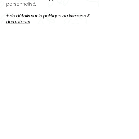
personnalisé.
+ de détails sur la politique de livraison &
des retours
Questions
? Contactez-nous
:
info@osecru.ca.
Articles
similaires
Nouveauté
Nouveauté