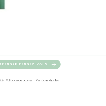
Crumps' Naturals Gâteries 
Prix
6,99 $
PRENDRE RENDEZ-VOUS
ité
Politique de cookies
Mentions légales