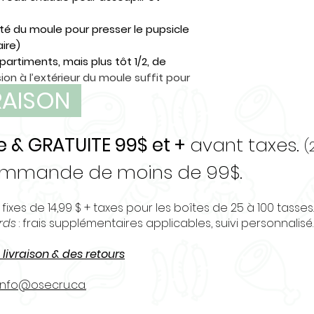
côté du moule pour presser le pupsicle
aire)
partiments, mais plus tôt 1/2, de
on à l’extérieur du moule suffit pour
VRAISON
e & GRATUITE 99$ et +
avant taxes.
(
commande de moins de 99$.
 fixes de 14,99 $ + taxes pour les boîtes de 25 à 100 tasses.
urds
: frais supplémentaires applicables, suivi personnalisé.
 livraison & des retours
info@osecru.ca.