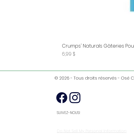
Crumps' Naturals Gâteries Pour
Prix
6,99 $
© 2026 - Tous droits réservés - Osé 
SUIVEZ-NOUS!
Do Not Sell My Personal Information