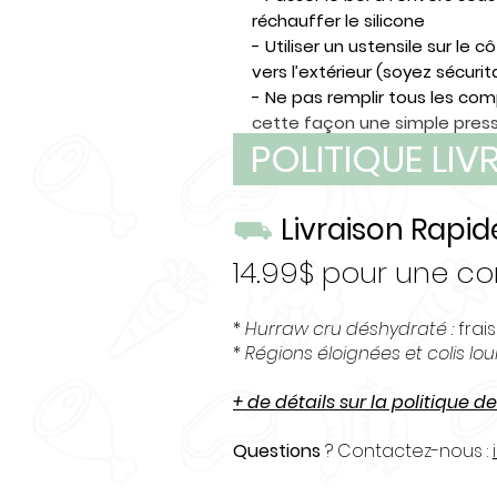
réchauffer le silicone
- Utiliser un ustensile sur le 
vers l’extérieur (soyez sécurit
- Ne pas remplir tous les com
cette façon une simple pressi
POLITIQUE LI
le démouler.
⛟
Livraison Rapid
14.99$ pour une 
*
Hurraw cru déshydraté :
frais
*
Régions éloignées et colis lo
+ de détails sur la politique de
Questions
? Contactez-nous :