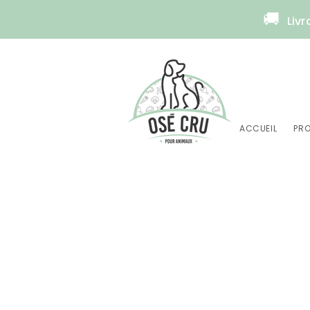
🚚
Livr
ACCUEIL
PRO