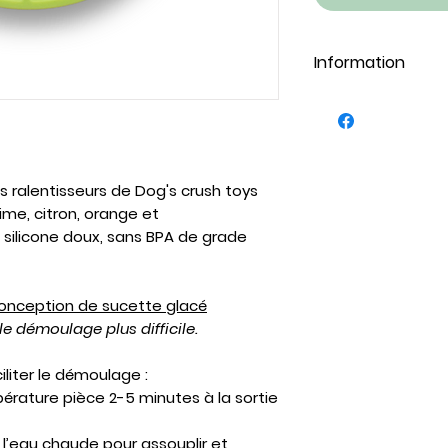
Information
Ce matérieux est
dents, convient 
ondes et lave-vai
généralement bie
s ralentisseurs de Dog's crush toys
que votre chien
me, citron, orange et
* certains point
ilicone doux, sans BPA de grade
chiens*
conception de sucette glacé
le démoulage plus difficile.
iliter le démoulage :
pérature pièce 2-5 minutes à la sortie
s l’eau chaude pour assouplir et