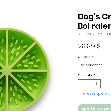
Dog's C
Bol rale
SKU : 62894265084
Prix
29,99 $
Couleur
*
Sélectionner
Quantité
*
Il ne reste que 5 a
Ajouter au pa