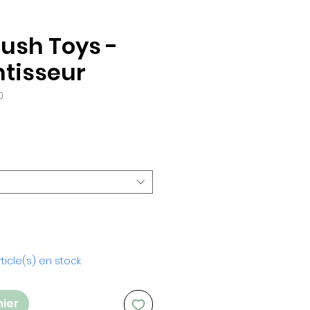
rush Toys -
ntisseur
0
rticle(s) en stock
nier