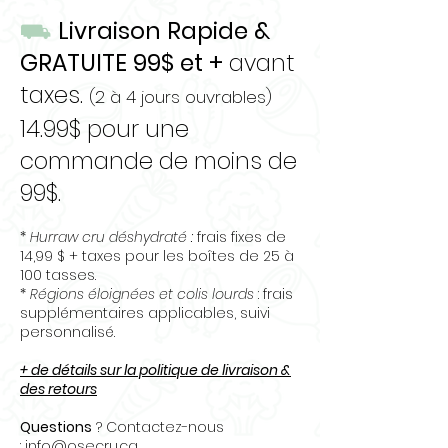
⛟
Livraison Rapide &
GRATUITE 99$ et +
avant
taxes.
(2 à 4 jours ouvrables)
14.99$ pour une
commande de moins de
99$.
*
Hurraw cru déshydraté :
frais fixes de
14,99 $ + taxes pour les boîtes de 25 à
100 tasses.
*
Régions éloignées et colis lourds
: frais
supplémentaires applicables, suivi
personnalisé.
+ de détails sur la politique de livraison &
des retours
Questions
? Contactez-nous
:
info@osecru.ca.