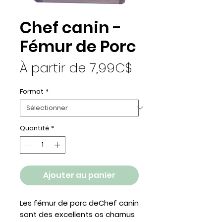
Chef canin -
Fémur de Porc
Prix promotion
À partir de
7,99C$
Format
*
Quantité
*
Ajouter au panier
Les fémur de porc deChef canin
sont des excellents os charnus