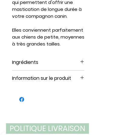
qui permettent d'offrir une
mastication de longue durée à
votre compagnon canin.
Elles conviennent parfaitement
aux chiens de petite, moyennes
à très grandes tailles.
Ingrédients
Porc
Information sur le produit
Format : 1 paquet
Unités : 3 unités (Petit), 1 (Large)
Emballage : Sous vide
Conservation : congelés
POLITIQUE LIVRAISON