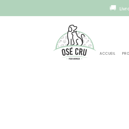
🚚
Livr
ACCUEIL
PRO