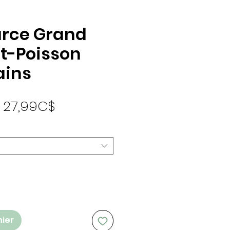
rce Grand
t-Poisson
ains
Prix promotionnel
e
27,99C$
nier