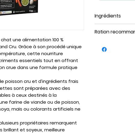
Ingrédients
Poisson frais, l
Ration recomma
chiches, saveur
 chat une alimentation 100 %
carottes, pom
Pour chat de 1 k
and Cru. Grâce à son procédé unique
huile de tourn
Format 3 kg : d
mpérature, cette nourriture
pomme, carbon
Pour chat de 1,8
iments essentiels tout en offrant
de lin, citrouil
jour. Format 3 k
ion crue dans une formule pratique
extrait de lev
Pour chat de 3 k
betaïne, fruct
Format 3 kg : d
 poisson cru et d’ingrédients frais
protéinate de 
Pour chat de 4,5
cettes sont préparées avec des
canneberge, 
jour. Format 3 k
ables à ceux destinés à la
naturel, protéi
Pour chat de 7,
e farine de viande ou de poisson,
camomille, ac
jour. Format 3 k
 soya, maïs ou colorants artificiels ne
de cuivre, aci
polyphosphate
plusieurs propriétaires remarquent
acide citrique
us brillant et soyeux, meilleure