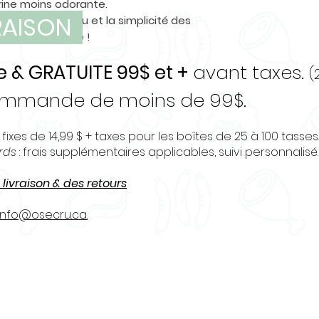
racine de valé
urine moins odorante.
supplément de
VRAISON
 avantages du cru et la simplicité des
manganèse, su
t même recette !
mononitrate de
e & GRATUITE 99$ et +
avant taxes.
supplément de
(
de pyridoxine
commande de moins de 99$.
calcium, bioti
sodium de mén
 fixes de 14,99 $ + taxes pour les boîtes de 25 à 100 tasses.
de la vitamine
urds
: frais supplémentaires applicables, suivi personnalisé.
vitamine B12, 
sélénite de so
 livraison & des retours
acide folique,
info@osecru.ca.