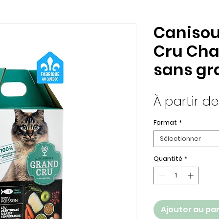
Canisou
Cru Cha
sans gr
À partir d
Format
*
Sélectionner
Quantité
*
Ajouter au pa