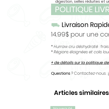
digestion, selles réduites et 
POLITIQUE LI
Le parfait équilibre entre les
croquettes dans une seule e
⛟
Livraison Rapid
14.99$ pour une 
*
Hurraw cru déshydraté :
frais
*
Régions éloignées et colis lo
+ de détails sur la politique de
Questions
? Contactez-nous :
Articles similaires
Nouveauté