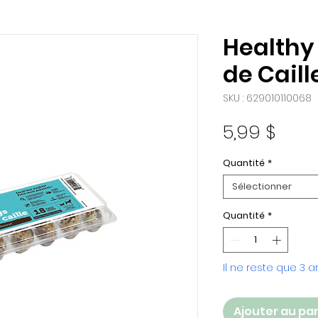
Healthy
de Caill
SKU : 629010110068
Prix
5,99 $
Quantité
*
Sélectionner
Quantité
*
Il ne reste que 3 a
Ajouter au pa