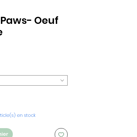
 Paws- Oeuf
e
rticle(s) en stock
nier