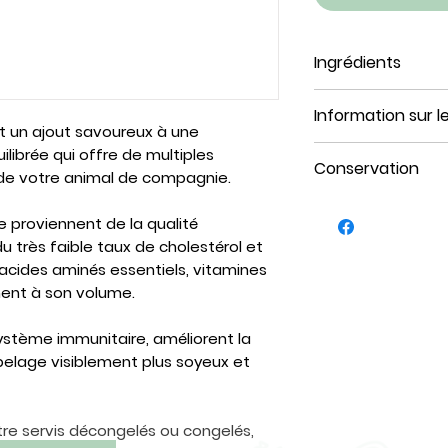
Ingrédients
Oeuf de cailles
Information sur l
nt un ajout savoureux à une
Format : 1 Boîte
librée qui offre de multiples
Conservation
Unités : 18 unités
 de votre animal de compagnie.
Emballage : Boîte
Il est important 
le proviennent de la qualité
oeufs de caille 
u très faible taux de cholestérol et
Comme pour tout 
acides aminés essentiels, vitamines
d’introduire les 
ment à son volume.
graduellement da
compagnon. Cela
 système immunitaire, améliorent la
tranquillement sa 
pelage visiblement plus soyeux et
Commencez par a
l’alimentation de
complément ou 
tre servis décongelés ou congelés,
fois par semain