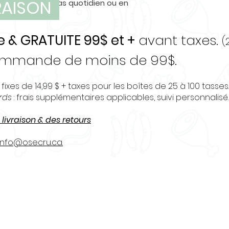
VRAISON
ément d’un repas quotidien ou en
si tout se passe 
téines.
e & GRATUITE 99$ et +
avant taxes.
(
commande de moins de 99$.
 fixes de 14,99 $ + taxes pour les boîtes de 25 à 100 tasses.
urds
: frais supplémentaires applicables, suivi personnalisé.
 livraison & des retours
info@osecru.ca.