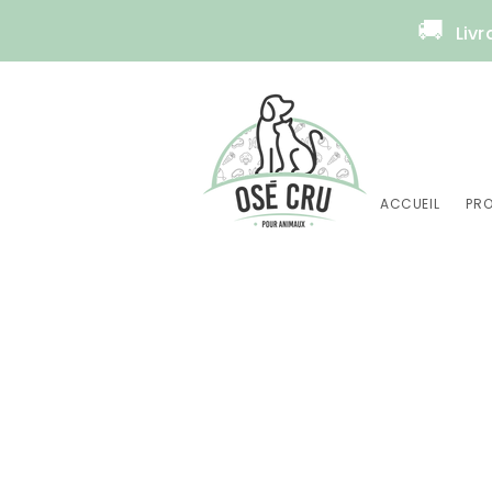
🚚
Livr
ACCUEIL
PRO