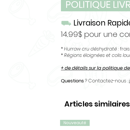
POLITIQUE LI
entiers ou cassés – en compl
tant que gâterie riche en pro
⛟
Livraison Rapid
14.99$ pour une 
*
Hurraw cru déshydraté :
frais
*
Régions éloignées et colis lo
+ de détails sur la politique de
Questions
? Contactez-nous :
Articles similaires
Nouveauté