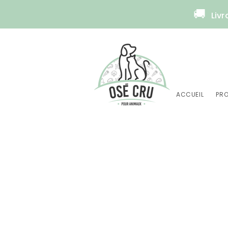
🚚
Livr
ACCUEIL
PRO