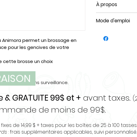
À propos
La brosse à den
Mode d'emploi
permet de délog
la plaque et de 
Après utilisation
du tartre. Ses po
Il est important 
u Animora permet un brossage en
douceur pour les
dents en bambou 
ce pour les gencives de votre
brosse à dents e
avez terminé. No
formats afin de s
ranger à la vert
de cette brosse un choix
de gueules. So
à dents ouvert 
biodégradable e
VRAISON
adéquat.
certification FS
ts à l’animal sans surveillance.
des forêts.
e & GRATUITE 99$ et +
avant taxes.
(
commande de moins de 99$.
 fixes de 14,99 $ + taxes pour les boîtes de 25 à 100 tasses.
urds
: frais supplémentaires applicables, suivi personnalisé.