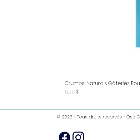
Crumps' Naturals Gâteries Pour
Prix
6,99 $
© 2026 - Tous droits réservés - Osé 