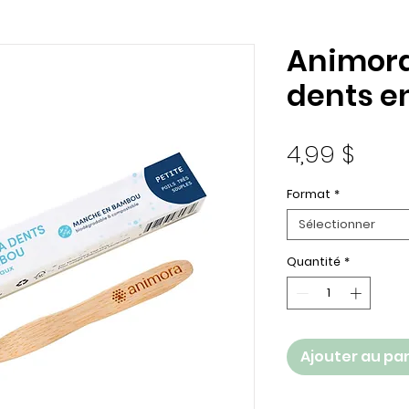
Animora
dents 
Prix
4,99 $
Format
*
Sélectionner
Quantité
*
Ajouter au pa