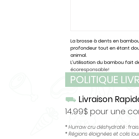
La brosse à dents en bambo
profondeur tout en étant dou
animal.
L’utilisation du bambou fait 
écoresponsable!
POLITIQUE LI
Ne pas laisser la brosse à den
⛟
Livraison Rapid
14.99$ pour une 
*
Hurraw cru déshydraté :
frais
*
Régions éloignées et colis lo