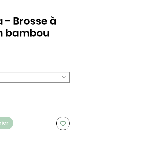
 - Brosse à
en bambou
nier