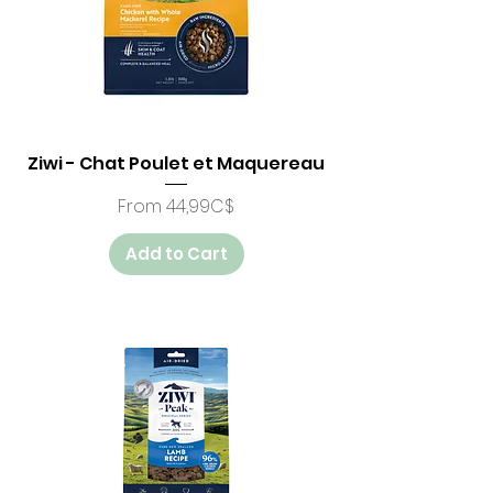
Ziwi - Chat Poulet et Maquereau
Price
From 44,99C$
Add to Cart