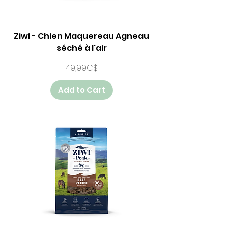
Ziwi - Chien Maquereau Agneau
séché à l'air
Price
49,99C$
Add to Cart