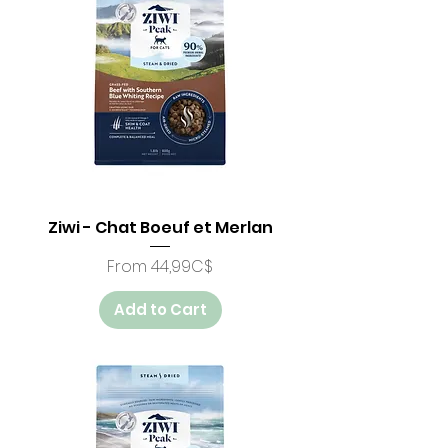
Ziwi - Chat Boeuf et Merlan
Price
From 44,99C$
Add to Cart