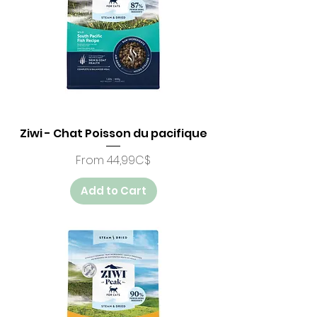
Ziwi - Chat Poisson du pacifique
Price
From 44,99C$
Add to Cart