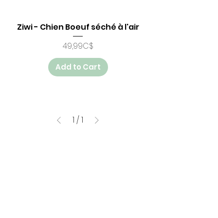
Ziwi - Chien Boeuf séché à l'air
Price
49,99C$
Add to Cart
1
/
1