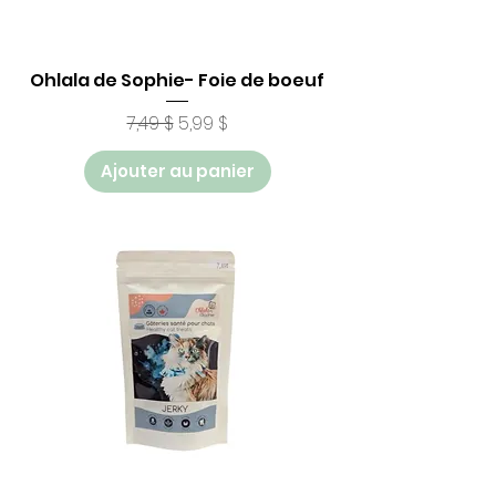
Ohlala de Sophie- Foie de boeuf
Prix original
Prix promotionnel
7,49 $
5,99 $
Ajouter au panier