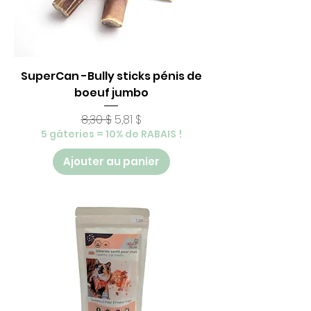
SuperCan -Bully sticks pénis de
boeuf jumbo
Prix original
Prix promotionnel
8,30 $
5,81 $
5 gâteries = 10% de RABAIS !
Ajouter au panier