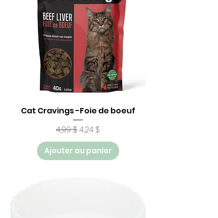
Cat Cravings -Foie de boeuf
Prix original
Prix promotionnel
4,99 $
4,24 $
Ajouter au panier