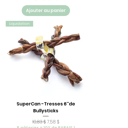
Ajouter au panier
Liquidation
SuperCan -Tresses 6''de
Bullysticks
Prix original
Prix promotionnel
10,83 $
7,58 $
5 gâteries = 10% de RABAIS !