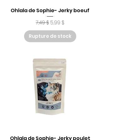
Ohlala de Sophie- Jerky boeuf
Prix original
Prix promotionnel
7,49 $
5,99 $
Rupture de stock
Ohlala de Sophie- Jerky poulet