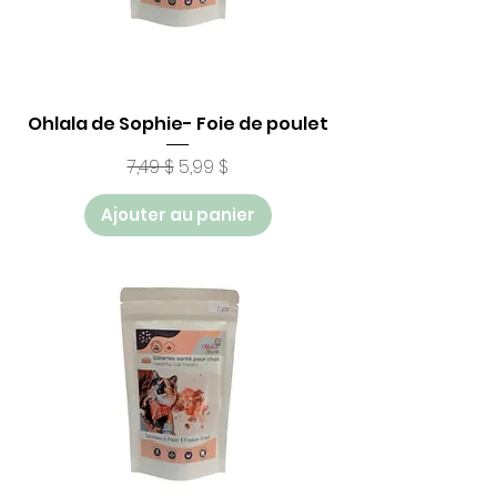
Ohlala de Sophie- Foie de poulet
Prix original
Prix promotionnel
7,49 $
5,99 $
Ajouter au panier