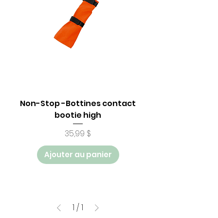
Non-Stop -Bottines contact
bootie high
Prix
35,99 $
Ajouter au panier
1
/
1