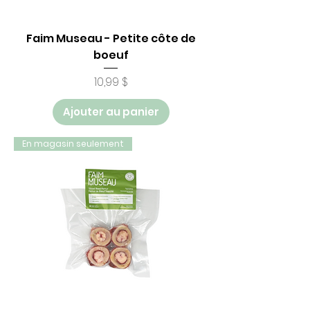
Faim Museau - Petite côte de
boeuf
Prix
10,99 $
Ajouter au panier
En magasin seulement