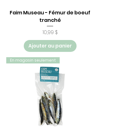
Faim Museau - Fémur de boeuf
tranché
Prix
10,99 $
Ajouter au panier
En magasin seulement