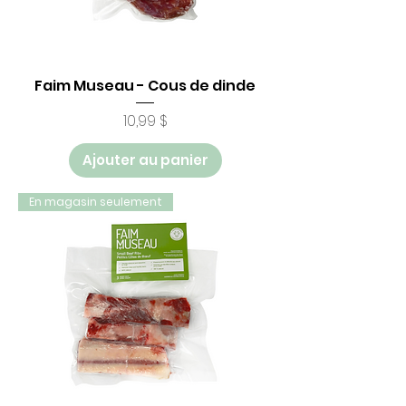
Faim Museau - Cous de dinde
Prix
10,99 $
Ajouter au panier
En magasin seulement