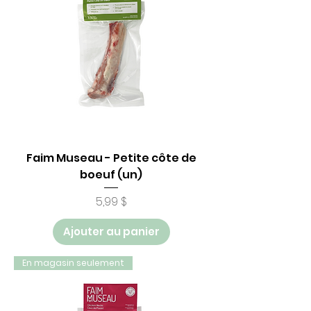
Faim Museau - Petite côte de
boeuf (un)
Prix
5,99 $
Ajouter au panier
En magasin seulement