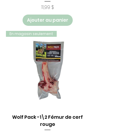
Prix
11,99 $
Ajouter au panier
En magasin seulement
Wolf Pack -1\2 Fémur de cerf
rouge