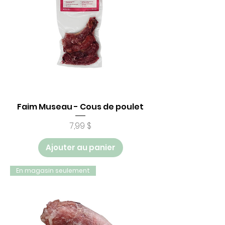
Faim Museau - Cous de poulet
Prix
7,99 $
Ajouter au panier
En magasin seulement