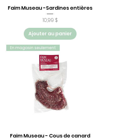
Faim Museau -Sardines entières
Prix
10,99 $
Ajouter au panier
En magasin seulement
Faim Museau - Cous de canard