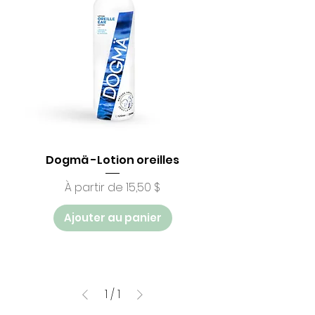
Dogmä -Lotion oreilles
Prix promotionnel
À partir de
15,50 $
Ajouter au panier
1
/
1