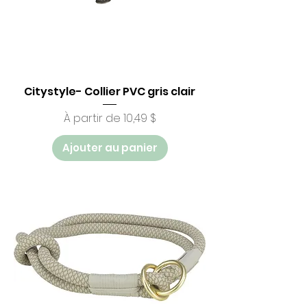
Citystyle- Collier PVC gris clair
Prix promotionnel
À partir de
10,49 $
Ajouter au panier