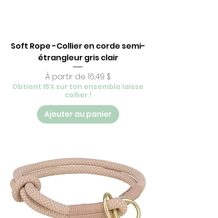
Soft Rope -Collier en corde semi-
étrangleur gris clair
Prix promotionnel
À partir de
16,49 $
Obtient 15% sur ton ensemble laisse
collier !
Ajouter au panier