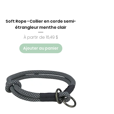
Soft Rope -Collier en corde semi-
étrangleur menthe clair
Prix promotionnel
À partir de
16,49 $
Ajouter au panier