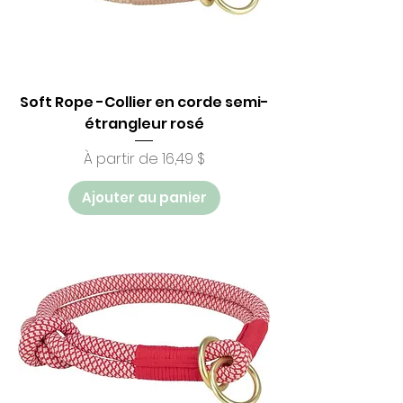
Soft Rope -Collier en corde semi-
étrangleur rosé
Prix promotionnel
À partir de
16,49 $
Ajouter au panier