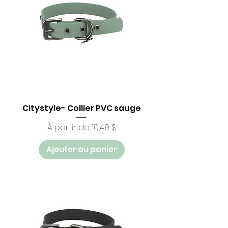
Citystyle- Collier PVC sauge
Prix promotionnel
À partir de
10,49 $
Ajouter au panier