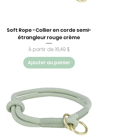
Soft Rope -Collier en corde semi-
étrangleur rouge crème
Prix promotionnel
À partir de
16,49 $
Ajouter au panier