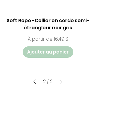
Soft Rope -Collier en corde semi-
étrangleur noir gris
Prix promotionnel
À partir de
16,49 $
Ajouter au panier
2
/
2