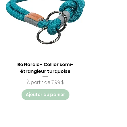
Be Nordic - Collier semi-
étrangleur turquoise
Prix promotionnel
À partir de
7,99 $
Ajouter au panier