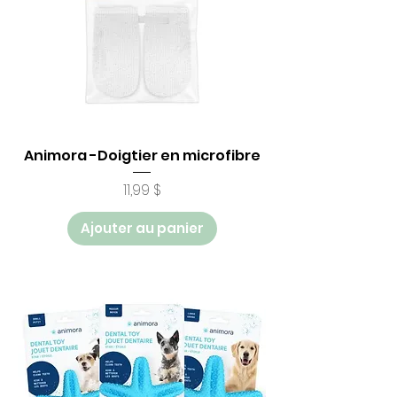
Animora -Doigtier en microfibre
Prix
11,99 $
Ajouter au panier