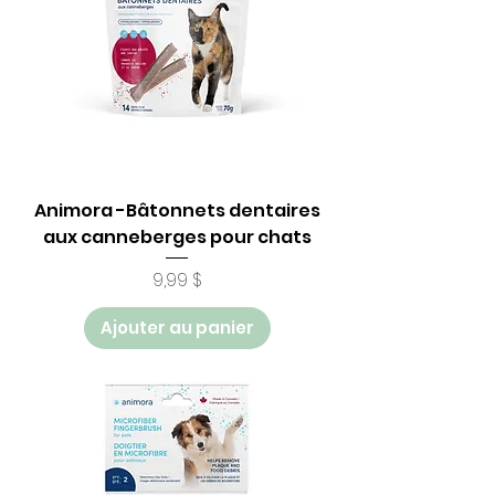
Animora -Bâtonnets dentaires
aux canneberges pour chats
Prix
9,99 $
Ajouter au panier