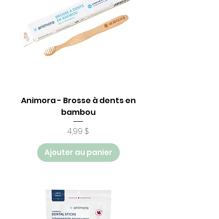
Animora - Brosse à dents en
bambou
Prix
4,99 $
Ajouter au panier