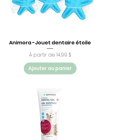
Animora -Jouet dentaire étoile
Prix promotionnel
À partir de
14,99 $
Ajouter au panier