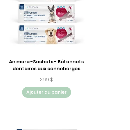
Animora -Sachets - Bâtonnets
dentaires aux canneberges
Prix
3,99 $
Ajouter au panier