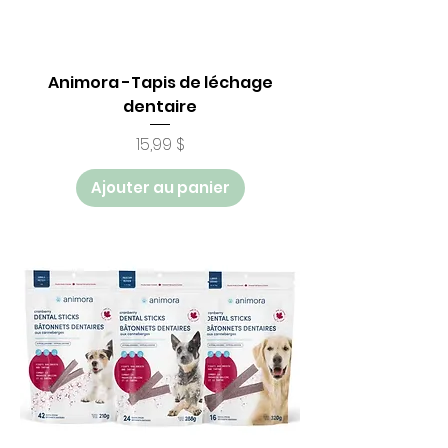
Animora -Tapis de léchage
dentaire
Prix
15,99 $
Ajouter au panier