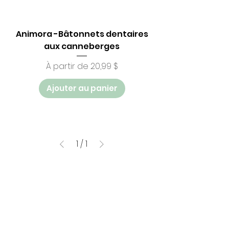
Animora -Bâtonnets dentaires
aux canneberges
Prix promotionnel
À partir de
20,99 $
Ajouter au panier
1
/
1