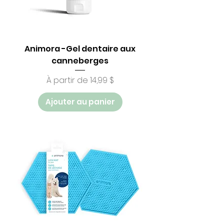
Animora -Gel dentaire aux
canneberges
Prix promotionnel
À partir de
14,99 $
Ajouter au panier