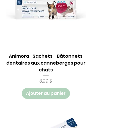
Animora -Sachets - Bâtonnets
dentaires aux canneberges pour
chats
Prix
3,99 $
Ajouter au panier