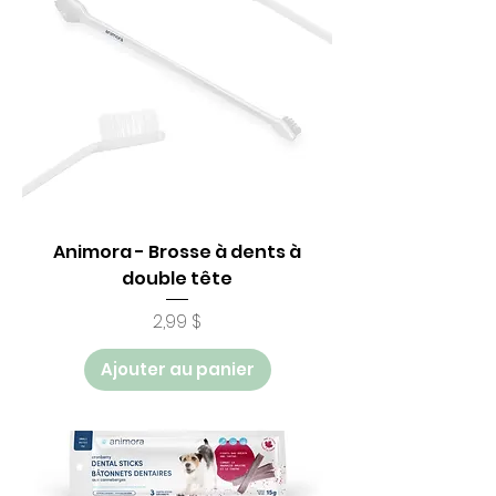
Animora - Brosse à dents à
double tête
Prix
2,99 $
Ajouter au panier