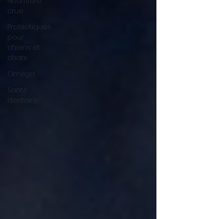
Nourriture
crue
Probiotiques
pour
chiens et
chats
Oméga
Santé
dentaire